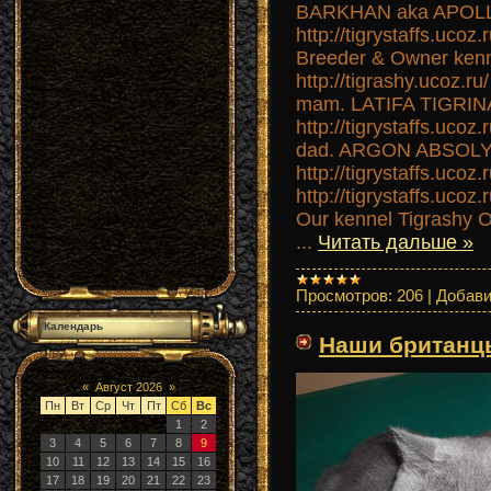
BARKHAN aka APOLLON
http://tigrystaffs.uco
Breeder & Owner ke
http://tigrashy.ucoz.ru/
mam. LATIFA TIGRI
http://tigrystaffs.ucoz
dad. ARGON ABSOLY
http://tigrystaffs.ucoz
http://tigrystaffs.uco
Our kennel Tigrashy Of
...
Читать дальше »
Просмотров:
206
|
Добави
Календарь
Наши британц
«
Август 2026
»
Пн
Вт
Ср
Чт
Пт
Сб
Вс
1
2
3
4
5
6
7
8
9
10
11
12
13
14
15
16
17
18
19
20
21
22
23