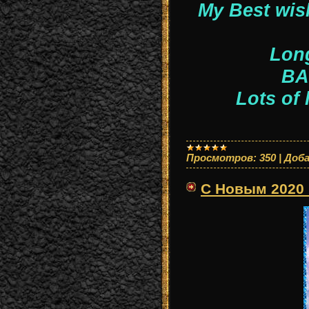
My Best wis
Long
BA
Lots of 
Просмотров:
350
|
Доба
С Новым 2020