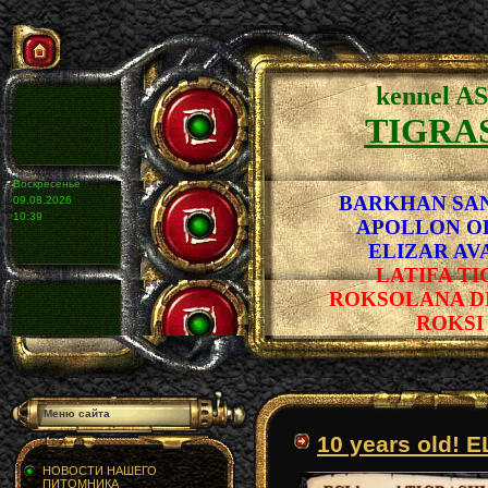
kennel A
TIGRA
Воскресенье
BARKHAN
SAN
09.08.2026
10:39
APOLLON OLI
ELIZAR AVAT
LATIFA T
ROKSOLANA D
ROKSI f
Меню сайта
10 years old!
НОВОСТИ НАШЕГО
ПИТОМНИКА