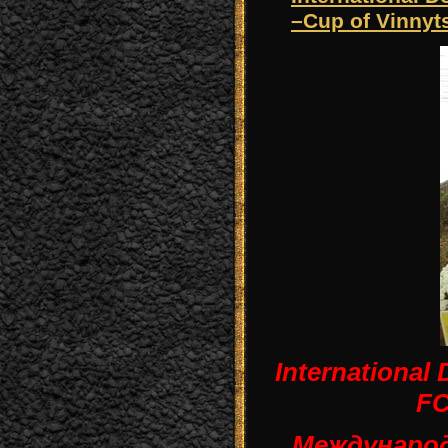
–Cup of Vinnyt
International
FC
Международ