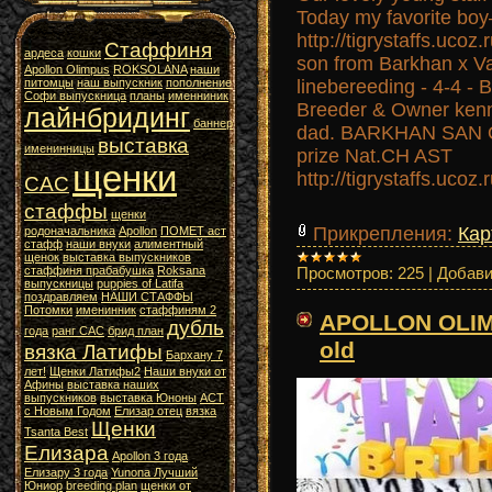
Today my favorite
http://tigrystaffs.uco
Стаффиня
ардеса
кошки
son from Barkhan x Va
Apollon Olimpus
ROKSOLANA
наши
питомцы
наш выпускник
пополнение
linebereeding - 4-4 -
Софи выпускница
планы
именниник
Breeder & Owner ke
лайнбридинг
баннер
dad. BARKHAN SAN O
выставка
именинницы
prize Nat.CH AST
щенки
http://tigrystaffs.ucoz
САС
стаффы
щенки
Прикрепления:
Кар
родоначальника
Apollon
ПОМЕТ аст
стафф
наши внуки
алиментный
щенок
выставка выпускников
Просмотров:
225
|
Добави
стаффиня прабабушка
Roksana
выпускницы
puppies of Latifa
поздравляем
НАШИ СТАФФЫ
Потомки
именинник
стаффиням 2
APOLLON OLIM
дубль
года
ранг САС
брид план
old
вязка Латифы
Бархану 7
лет!
Щенки Латифы2
Наши внуки от
Афины
выставка наших
выпускников
выставка Юноны
АСТ
с Новым Годом
Елизар отец
вязка
Щенки
Tsanta Best
Елизара
Apollon 3 года
Елизару 3 года
Yunona Лучший
Юниор
breeding plan
щенки от