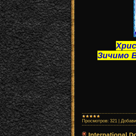
Хрис
Зичимо 
Просмотров:
321
|
Добави
International D