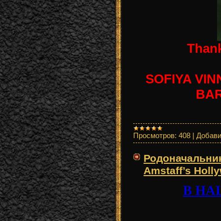
Thank
SOFIYA VI
BAR
Просмотров:
408
|
Добави
Родоначальни
Amstaff’s Holl
В НА