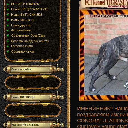
ВСЕ о ПИТОМНИКЕ
Наши ПРЕДСТАВИТЕЛИ
Наши ВЫПУСКНИКИ
Наши Контакты
Наши друзья!
Фотоальбомы
Объявления Dogs/Cats
Блог-мы на других сайтах
Гостевая книга
Обратная связь
Ссылка сайта
Наши ПИТОМЦЫ
ИМЕНИННИК!! Нашему
поздравляем имени
CONGRATULATIONS!!!
Категории раздела
Our lovely young staff