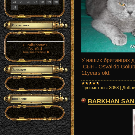
24
25
26
27
28
29
30
31
Статистика
Онлайн всего:
1
Гостей:
1
Пользователей:
0
У наших британцах 
Сын - Osval'do Golub
Закладки
11years old.
Просмотров:
3058
|
Добав
Block title
BARKHAN SAN Of